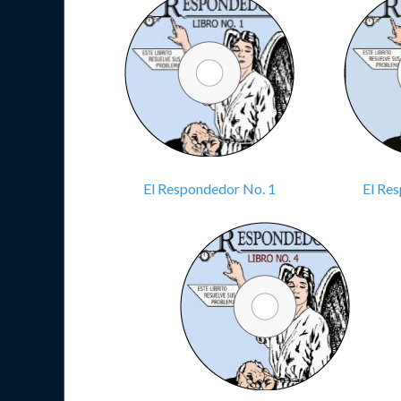
El Respondedor No. 1
El Re