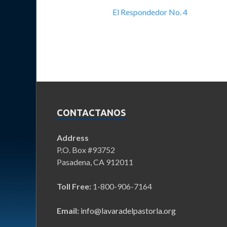
El Respondedor No. 4
CONTACTANOS
Address
P.O. Box #93752
Pasadena, CA 912011
Toll Free:
1-800-906-7164
Email:
info@lavaradelpastorla.org