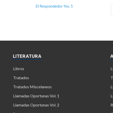
El Respondedor No. 5
LITERATURA
Libros
L
Tratados
T
Tratados Miscelaneos
L
Llamadas Oportunas Vol. 1
L
Llamadas Oportunas Vol. 2
R